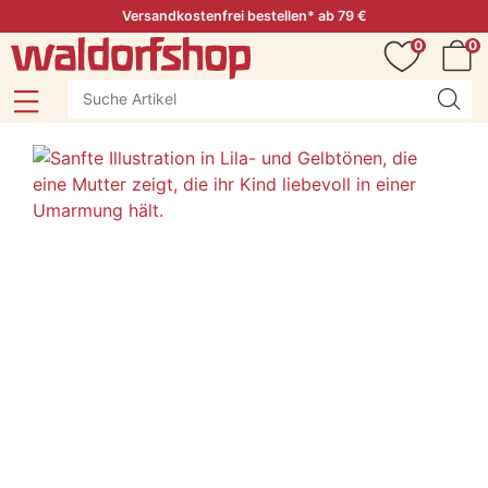
Versandkostenfrei bestellen* ab 79 €
0
0