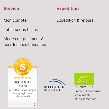
Service
Expédition
Mon compte
Expédition & retours
Tableau des tailles
Modes de paiement &
coordonnées bancaires
SEHR GUT
4.8 / 5
DE-ÖKO-007
aus 3148 Bewertungen
En ce qui concerne
bei: google.com,
les aliments
shopvote.de
et les semences