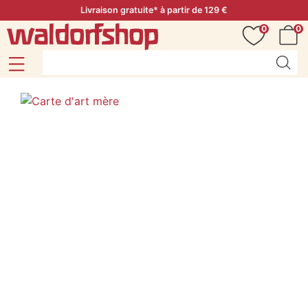
Livraison gratuite* à partir de 129 €
0
0