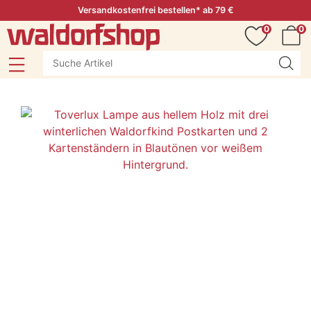
Versandkostenfrei bestellen* ab 79 €
0
0