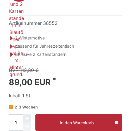
Artikelnummer
38552
3 Wintermotive
passend für Jahreszeitentisch
inklusive 2 Kartenständern
UVP 112,80 €
*
89,00 EUR
Inhalt
1
St.
2-3 Wochen
In den Warenkorb