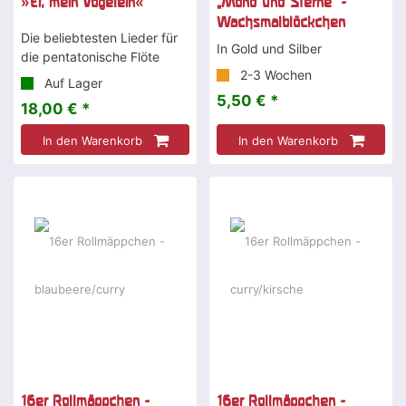
»Ei, mein Vögelein«
„Mond und Sterne" -
Wachsmalblöckchen
Die beliebtesten Lieder für
In Gold und Silber
die pentatonische Flöte
2-3 Wochen
Auf Lager
5,50 € *
18,00 € *
In den Warenkorb
In den Warenkorb
16er Rollmäppchen -
16er Rollmäppchen -