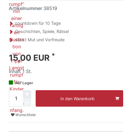
Artikelnummer
38519
countdown für 10 Tage
Geschichten, Spiele, Rätsel
stärkt Mut und Vorfreude
*
15,00 EUR
Inhalt
1
St.
Auf Lager
In den Warenkorb
Wunschliste