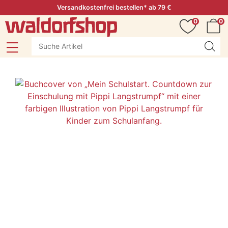
Versandkostenfrei bestellen* ab 79 €
0
0