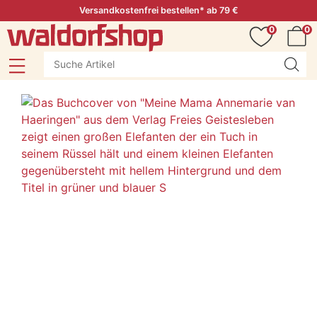
Versandkostenfrei bestellen* ab 79 €
0
0