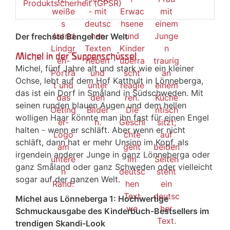
Produktsicherheit (GPSR)
Der frechste Bengel der Welt
Michel in der Suppenschüssel
Michel, fünf Jahre alt und stark wie ein kleiner
Ochse, lebt auf dem Hof Katthult in Lönneberga,
das ist ein Dorf in Småland in Südschweden. Mit
seinen runden blauen Augen und dem hellen
wolligen Haar könnte man ihn fast für einen Engel
halten - wenn er schläft. Aber wenn er nicht
schläft, dann hat er mehr Unsinn im Kopf, als
irgendein anderer Junge in ganz Lönneberga oder
ganz Småland oder ganz Schweden oder vielleicht
sogar auf der ganzen Welt.
Michel aus Lönneberga 1: Hochwertige
Schmuckausgabe des Kinderbuch-Bestsellers im
trendigen Skandi-Look