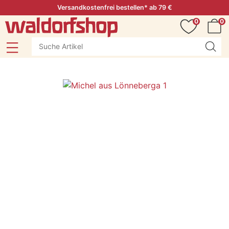
Versandkostenfrei bestellen* ab 79 €
0
0