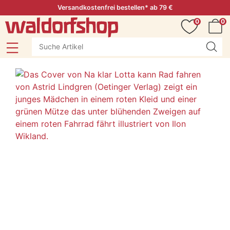
Versandkostenfrei bestellen* ab 79 €
0
0