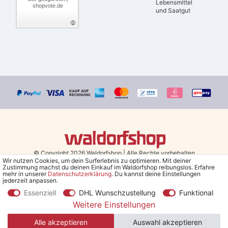
Lebensmittel
shopvote.de
und Saatgut
© Copyright 2026 Waldorfshop
|
Alle Rechte vorbehalten.
Wir nutzen Cookies, um dein Surferlebnis zu optimieren. Mit deiner
Zustimmung machst du deinen Einkauf im Waldorfshop reibungslos. Erfahre
Bestellungen mit Prio Versand bis 13 Uhr, garantierter Versand am
mehr in unserer
Daten­schutz­erklärung
. Du kannst deine Einstellungen
jederzeit anpassen.
selben Tag!
Essenziell
DHL Wunschzustellung
Funktional
*Kostenlose Lieferung in Deutschland und Österreich ab 79 €.
(gilt
Weitere Einstellungen
nur für Sparversand - ausgenommen Sperrgut und Speditionsware)
Alle akzeptieren
Auswahl akzeptieren
**Den 5€ Gutschein erhältst du nach Bestätigung des Newsletters