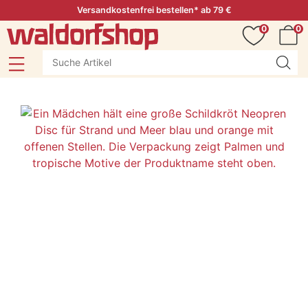
Versandkostenfrei bestellen* ab 79 €
0
0