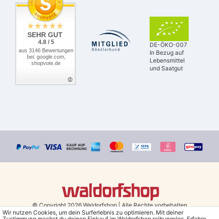
SEHR GUT
4.8 / 5
DE-ÖKO-007
aus 3146 Bewertungen
In Bezug auf
bei: google.com,
Lebensmittel
shopvote.de
und Saatgut
© Copyright 2026 Waldorfshop
|
Alle Rechte vorbehalten.
Wir nutzen Cookies, um dein Surferlebnis zu optimieren. Mit deiner
Zustimmung machst du deinen Einkauf im Waldorfshop reibungslos. Erfahre