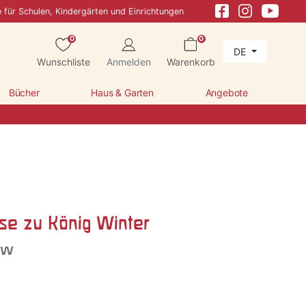
e für Schulen, Kindergärten und Einrichtungen
0
0
DE
Wunschliste
Anmelden
Warenkorb
Bücher
Haus & Garten
Angebote
ise zu König Winter
ow