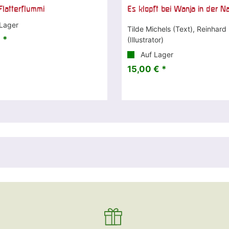
Flatterflummi
Es klopft bei Wanja in der N
Lager
Tilde Michels (Text), Reinhard
 *
(Illustrator)
Auf Lager
15,00 € *