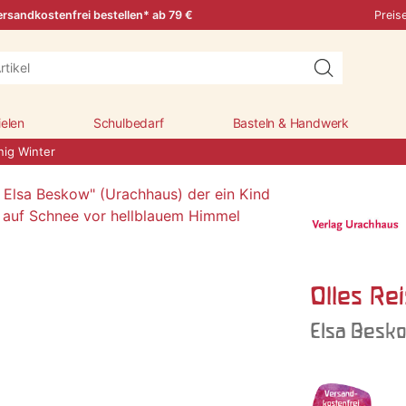
rsandkostenfrei bestellen* ab 79 €
Preis
ielen
Schulbedarf
Basteln & Handwerk
nig Winter
Olles Re
Elsa Besk