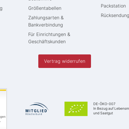
Packstation
ng
Größentabellen
Rücksendun
Zahlungsarten &
Bankverbindung
Für Einrichtungen &
Geschäftskunden
Vertrag widerrufen
DE-ÖKO-007
In Bezug auf Lebensmi
und Saatgut
ngen
,