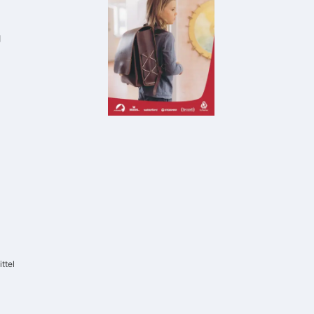
g
ttel