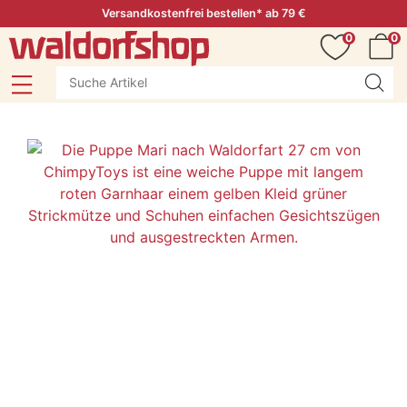
Versandkostenfrei bestellen* ab 79 €
0
0