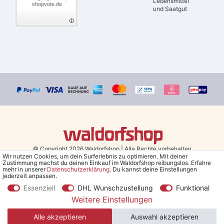
Lebensmittel
shopvote.de
und Saatgut
© Copyright 2026 Waldorfshop
|
Alle Rechte vorbehalten.
Wir nutzen Cookies, um dein Surferlebnis zu optimieren. Mit deiner
Zustimmung machst du deinen Einkauf im Waldorfshop reibungslos. Erfahre
Bestellungen mit Prio Versand bis 13 Uhr, garantierter Versand am
mehr in unserer
Daten­schutz­erklärung
. Du kannst deine Einstellungen
jederzeit anpassen.
selben Tag!
Essenziell
DHL Wunschzustellung
Funktional
*Kostenlose Lieferung in Deutschland und Österreich ab 79 €.
(gilt
Weitere Einstellungen
nur für Sparversand - ausgenommen Sperrgut und Speditionsware)
Alle akzeptieren
Auswahl akzeptieren
**Den 5€ Gutschein erhältst du nach Bestätigung des Newsletters