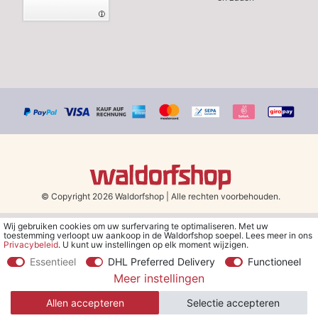
© Copyright 2026 Waldorfshop
|
Alle rechten voorbehouden.
Wij gebruiken cookies om uw surfervaring te optimaliseren. Met uw
*Gratis verzending in Nederland en België vanaf 79 euro bij het
toestemming verloopt uw aankoop in de Waldorfshop soepel. Lees meer in ons
kiezen van de verzendmethode "DHL - Besparing op
Privacybeleid
. U kunt uw instellingen op elk moment wijzigen.
verzendkosten".
Essentieel
DHL Preferred Delivery
Functioneel
Meer instellingen
**Je ontvangt de kortingsbon van € 5 per e-mail nadat je je hebt
aangemeld voor de nieuwsbrief. De kortingsbon is 30 dagen geldig
Allen accepteren
Selectie accepteren
en geldt bij een minimale bestelwaarde van € 30.