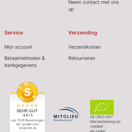
Neem contact met ons
op
Service
Verzending
Mijn account
Verzendkosten
Betaalmethoden &
Retourneren
bankgegevens
SEHR GUT
4.8 / 5
DE-ÖKO-007
aus 3148 Bewertungen
Met betrekking tot
bei: google.com,
voedsel
shopvote.de
en zaden