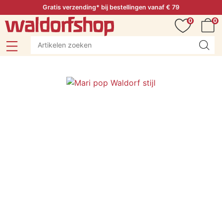
Gratis verzending* bij bestellingen vanaf € 79
0
0