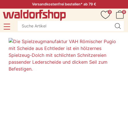
Versandkostenfrei bestellen* ab 79 €
0
0