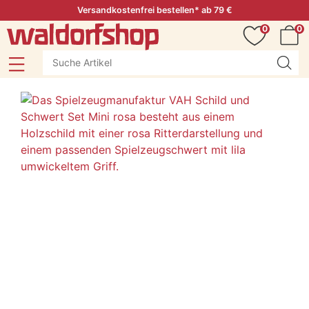
Versandkostenfrei bestellen* ab 79 €
0
0