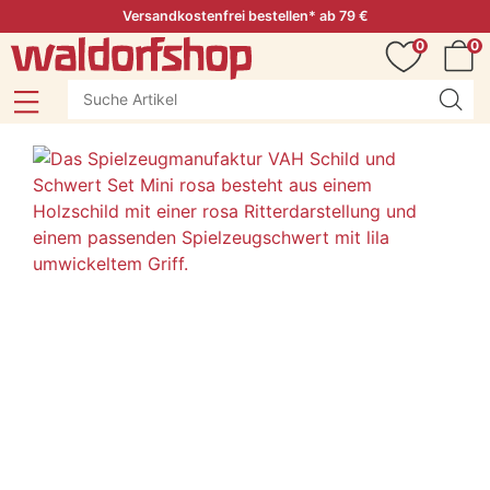
Versandkostenfrei bestellen* ab 79 €
0
0