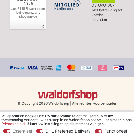
4.8 / 5
DE-ÖKO-007
aus 3148 Bewertungen
Met betrekking tot
bei: google.com,
voedsel
shopvote.de
en zaden
© Copyright 2026 Waldorfshop
|
Alle rechten voorbehouden.
Wij gebruiken cookies om uw surfervaring te optimaliseren. Met uw
*Gratis verzending in Nederland en België vanaf 79 euro bij het
toestemming verloopt uw aankoop in de Waldorfshop soepel. Lees meer in ons
kiezen van de verzendmethode "DHL - Besparing op
Privacybeleid
. U kunt uw instellingen op elk moment wijzigen.
verzendkosten".
Essentieel
DHL Preferred Delivery
Functioneel