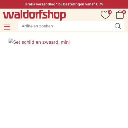
Gratis verzending* bij bestellingen vanaf € 79
0
0