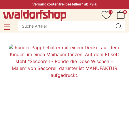
Versandkostenfrei bestellen* ab 79 €
0
0