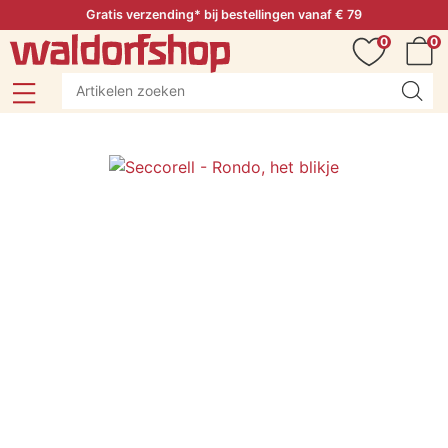
Gratis verzending* bij bestellingen vanaf € 79
0
0