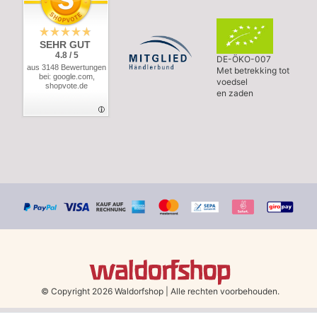
SEHR GUT
4.8 / 5
DE-ÖKO-007
aus 3148 Bewertungen
Met betrekking tot
bei: google.com,
voedsel
shopvote.de
en zaden
© Copyright 2026 Waldorfshop
|
Alle rechten voorbehouden.