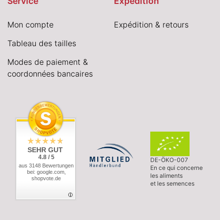
Service
Expédition
Mon compte
Expédition & retours
Tableau des tailles
Modes de paiement &
coordonnées bancaires
SEHR GUT
4.8 / 5
DE-ÖKO-007
aus 3148 Bewertungen
En ce qui concerne
bei: google.com,
les aliments
shopvote.de
et les semences