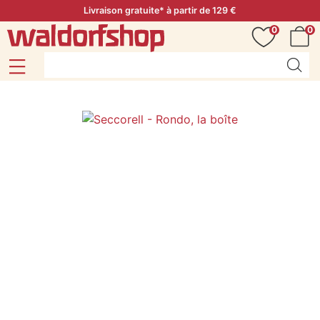
Livraison gratuite* à partir de 129 €
0
0