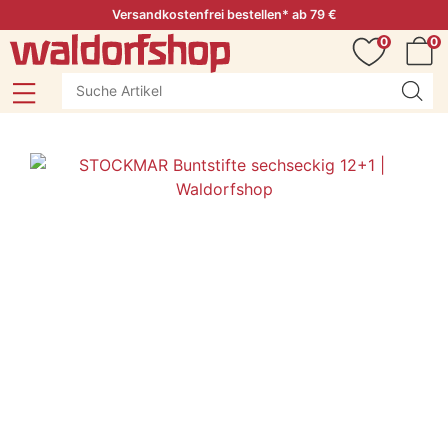
Versandkostenfrei bestellen* ab 79 €
0
0