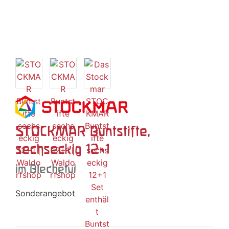
STOCKMAR Buntstifte,
sechseckig 12+1
im Blechetui
Sonderangebot