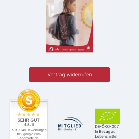
Vertrag widerrufen
SEHR GUT
4.8 / 5
DE-ÖKO-007
aus 3148 Bewertungen
In Bezug auf
bei: google.com,
Lebensmittel
shopvote.de