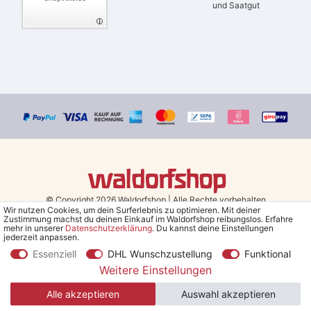
und Saatgut
© Copyright 2026 Waldorfshop
|
Alle Rechte vorbehalten.
Wir nutzen Cookies, um dein Surferlebnis zu optimieren. Mit deiner
Zustimmung machst du deinen Einkauf im Waldorfshop reibungslos. Erfahre
Bestellungen mit Prio Versand bis 13 Uhr, garantierter Versand am
mehr in unserer
Daten­schutz­erklärung
. Du kannst deine Einstellungen
jederzeit anpassen.
selben Tag!
Essenziell
DHL Wunschzustellung
Funktional
*Kostenlose Lieferung in Deutschland und Österreich ab 79 €.
(gilt
Weitere Einstellungen
nur für Sparversand - ausgenommen Sperrgut und Speditionsware)
Alle akzeptieren
Auswahl akzeptieren
**Den 5€ Gutschein erhältst du nach Bestätigung des Newsletters
per Mail. Der Gutschein gilt 30 Tage, Mindestbestellwert 30 €.