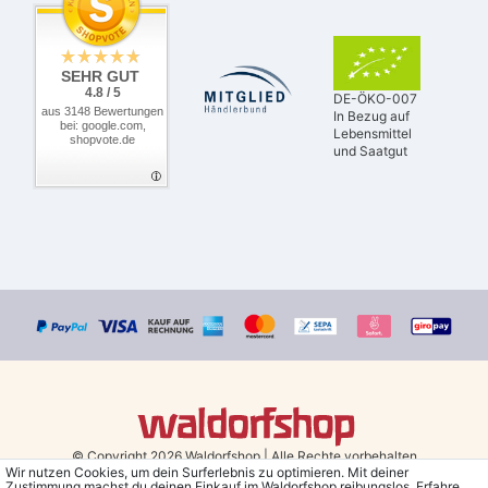
SEHR GUT
4.8 / 5
DE-ÖKO-007
aus 3148 Bewertungen
In Bezug auf
bei: google.com,
Lebensmittel
shopvote.de
und Saatgut
© Copyright 2026 Waldorfshop
|
Alle Rechte vorbehalten.
Wir nutzen Cookies, um dein Surferlebnis zu optimieren. Mit deiner
Zustimmung machst du deinen Einkauf im Waldorfshop reibungslos. Erfahre