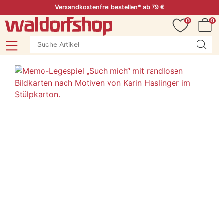
Versandkostenfrei bestellen* ab 79 €
0
0