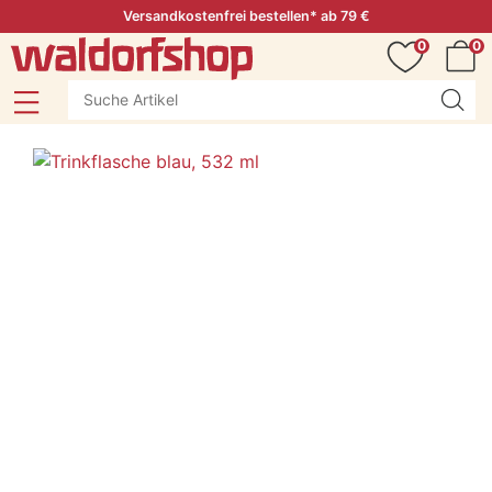
Versandkostenfrei bestellen* ab 79 €
0
0