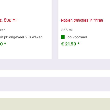
es, 800 ml
Haaien drinkfles in tinten
uren
355 ml
rtijd: ongeveer 2-3 weken
op voorraad
0 *
€ 21,50 *