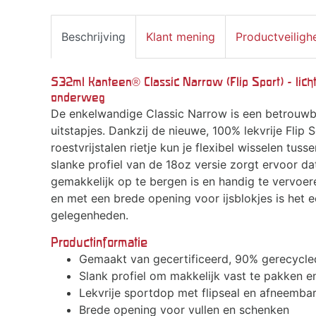
Beschrijving
Klant mening
Productveiligh
532ml Kanteen® Classic Narrow (Flip Sport) - licht
onderweg
De enkelwandige Classic Narrow is een betrouwba
uitstapjes. Dankzij de nieuwe, 100% lekvrije Fli
roestvrijstalen rietje kun je flexibel wisselen tus
slanke profiel van de 18oz versie zorgt ervoor dat
gemakkelijk op te bergen is en handig te vervoere
en met een brede opening voor ijsblokjes is het
gelegenheden.
Productinformatie
Gemaakt van gecertificeerd, 90% gerecycled 
Slank profiel om makkelijk vast te pakken e
Lekvrije sportdop met flipseal en afneembar
Brede opening voor vullen en schenken