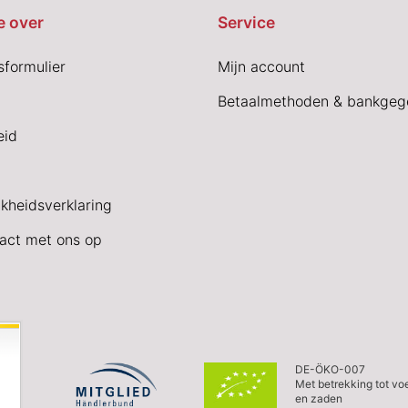
e over
Service
sformulier
Mijn account
Betaalmethoden & bankgeg
eid
jkheidsverklaring
act met ons op
DE-ÖKO-007
Met betrekking tot vo
en zaden