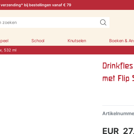
 verzending* bij bestellingen vanaf € 79
peel
School
Knutselen
Boeken & An
w, 532 ml
Drinkfle
met Flip 
Artikelnumm
EUR 27