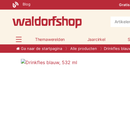
Blog
Gratis
Themawerelden
Jaarcirkel
S
Ga naar de startpagina
Alle producten
Drinkfles blau