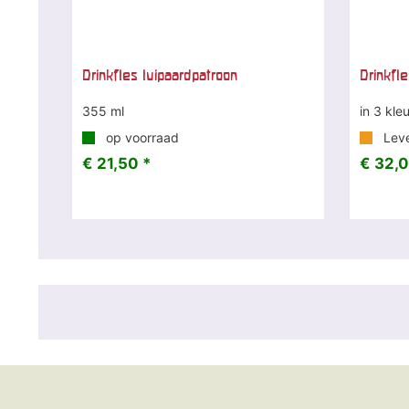
Drinkfles luipaardpatroon
Drinkfl
355 ml
in 3 kle
op voorraad
Leve
€ 21,50 *
€ 32,0