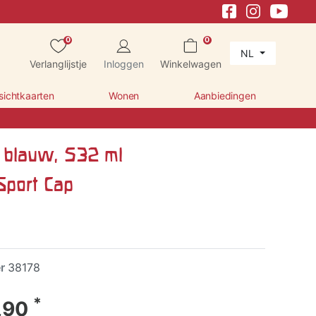
0
0
NL
Verlanglijstje
Inloggen
Winkelwagen
sichtkaarten
Wonen
Aanbiedingen
s blauw, 532 ml
Sport Cap
er
38178
*
,90