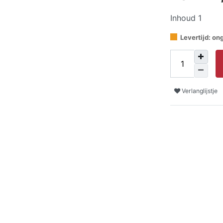
Inhoud
1
Levertijd: o
Verlanglijstje