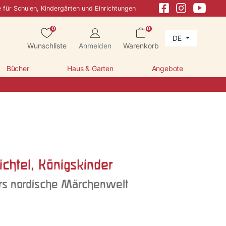
e für Schulen, Kindergärten und Einrichtungen
0
0
DE
Wunschliste
Anmelden
Warenkorb
Bücher
Haus & Garten
Angebote
ichtel, Königskinder
rs nordische Märchenwelt