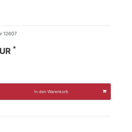
er
12607
*
EUR
In den Warenkorb