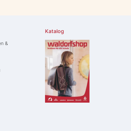
Katalog
en &
g