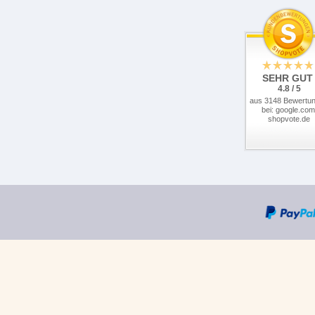
SEHR GUT
4.8 / 5
aus 3148 Bewertu
bei: google.com
shopvote.de