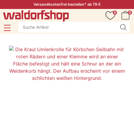
Versandkostenfrei bestellen* ab 79 €
0
0