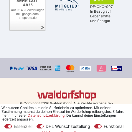
SEHR GUT
4.8 / 5
DE-ÖKO-007
aus 3146 Bewertungen
In Bezug auf
bei: google.com,
Lebensmittel
shopvote.de
und Saatgut
© Copyright 2026 Waldorfshop
|
Alle Rechte vorbehalten.
Wir nutzen Cookies, um dein Surferlebnis zu optimieren. Mit deiner
Zustimmung machst du deinen Einkauf im Waldorfshop reibungslos. Erfahre
Bestellungen mit Prio Versand bis 13 Uhr, garantierter Versand am
mehr in unserer
Daten­schutz­erklärung
. Du kannst deine Einstellungen
jederzeit anpassen.
selben Tag!
Essenziell
DHL Wunschzustellung
Funktional
*Kostenlose Lieferung in Deutschland und Österreich ab 79 €.
(gilt