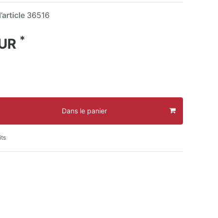
’article
36516
*
EUR
Dans le panier
its