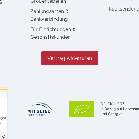
ng
Größentabellen
Rücksendun
Zahlungsarten &
Bankverbindung
Für Einrichtungen &
Geschäftskunden
Vertrag widerrufen
DE-ÖKO-007
In Bezug auf Lebensmi
und Saatgut
ngen
,