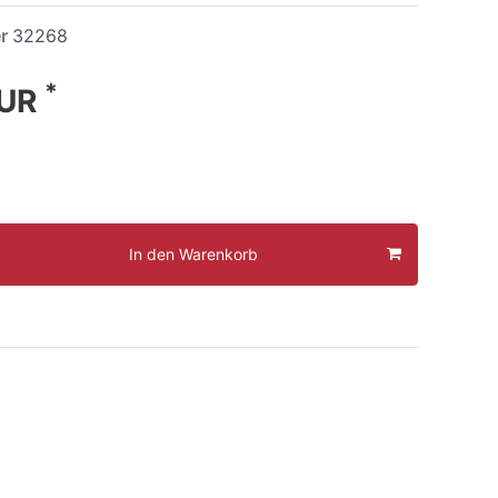
er
32268
*
EUR
In den Warenkorb