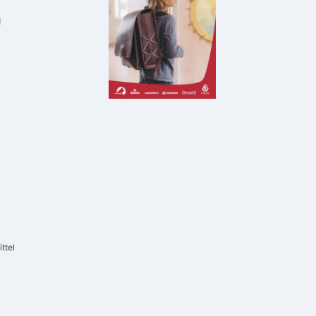
g
ttel