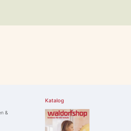
Katalog
en &