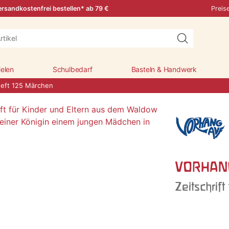
rsandkostenfrei bestellen* ab 79 €
Preis
ielen
Schulbedarf
Basteln & Handwerk
ft 125 Märchen
VORHANG
Zeitschrift