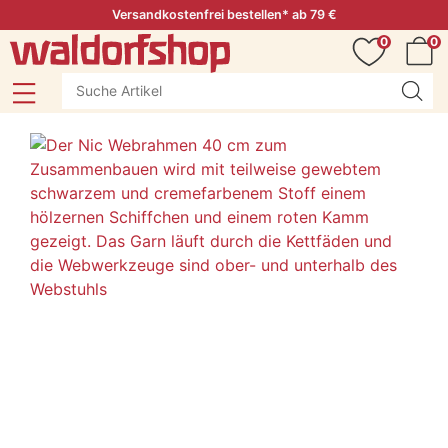
Versandkostenfrei bestellen* ab 79 €
0
0