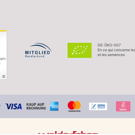
DE-ÖKO-007
En ce qui concerne le
et les semences
ngen
,