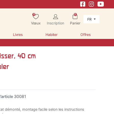
0
0
FR
Vœux
Inscription
Panier
Livres
Habiter
Offres
isser, 40 cm
ler
’article
30081
état démonté, montage facile selon les instructions