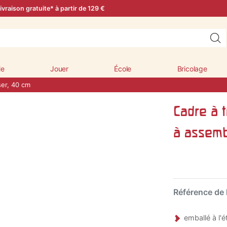
ivraison gratuite* à partir de 129 €
le
Jouer
École
Bricolage
ser, 40 cm
Cadre à t
à assemb
Référence de l
emballé à l'