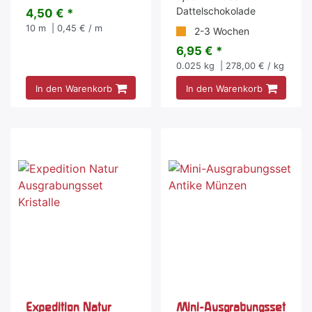
Dattelschokolade
4,50 € *
10
m
| 0,45 € / m
2-3 Wochen
6,95 € *
0.025
kg
| 278,00 € / kg
In den Warenkorb
In den Warenkorb
-5 %
Expedition Natur
Mini-Ausgrabungsset