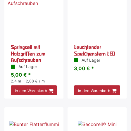
Springseil mit
Leuchtender
Holzgriffen zum
Speichenstern LED
Aufschrauben
Auf Lager
Auf Lager
3,00 € *
5,00 € *
2.4
m
| 2,08 € / m
In den Warenkorb
In den Warenkorb