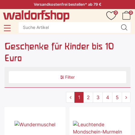
Versandkostenfrei bestellen* ab 79 €
0
0
Geschenke für Kinder bis 10
Euro
Filter
1
2
3
4
5