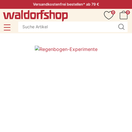
Versandkostenfrei bestellen* ab 79 €
0
0