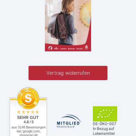
Vertrag widerrufen
SEHR GUT
4.8 / 5
DE-ÖKO-007
aus 3148 Bewertungen
In Bezug auf
bei: google.com,
Lebensmittel
shopvote.de