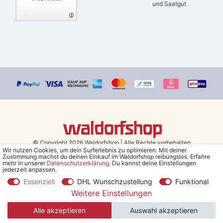
und Saatgut
© Copyright 2026 Waldorfshop
|
Alle Rechte vorbehalten.
Wir nutzen Cookies, um dein Surferlebnis zu optimieren. Mit deiner
Zustimmung machst du deinen Einkauf im Waldorfshop reibungslos. Erfahre
Bestellungen mit Prio Versand bis 13 Uhr, garantierter Versand am
mehr in unserer
Daten­schutz­erklärung
. Du kannst deine Einstellungen
jederzeit anpassen.
selben Tag!
Essenziell
DHL Wunschzustellung
Funktional
*Kostenlose Lieferung in Deutschland und Österreich ab 79 €.
(gilt
Weitere Einstellungen
nur für Sparversand - ausgenommen Sperrgut und Speditionsware)
Alle akzeptieren
Auswahl akzeptieren
**Den 5€ Gutschein erhältst du nach Bestätigung des Newsletters
per Mail. Der Gutschein gilt 30 Tage, Mindestbestellwert 30 €.