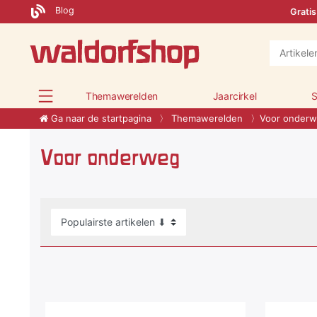
Blog
Gratis
Themawerelden
Jaarcirkel
S
Ga naar de startpagina
Themawerelden
Voor onder
Voor onderweg