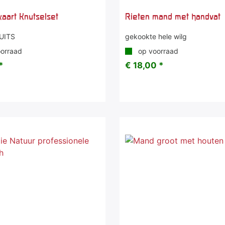
kaart Knutselset
Rieten mand met handvat
UITS
gekookte hele wilg
orraad
op voorraad
*
€ 18,00 *