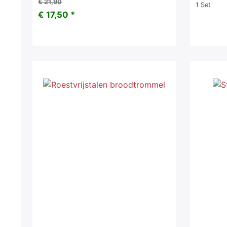
€ 21,90
1
Set
€ 17,50 *