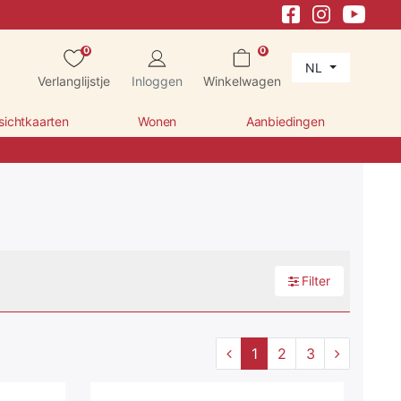
0
0
NL
Verlanglijstje
Inloggen
Winkelwagen
sichtkaarten
Wonen
Aanbiedingen
Filter
1
2
3