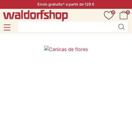
Envío gratuito* a partir de 129 €
0
0