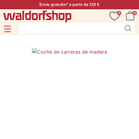
Envío gratuito* a partir de 129 €
0
0