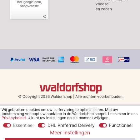
bei: google.com,
voedsel
shopvote.de
en zaden
© Copyright 2026 Waldorfshop
|
Alle rechten voorbehouden.
Wij gebruiken cookies om uw surfervaring te optimaliseren. Met uw
*Gratis verzending in Nederland en België vanaf 79 euro bij het
toestemming verloopt uw aankoop in de Waldorfshop soepel. Lees meer in ons
kiezen van de verzendmethode "DHL - Besparing op
Privacybeleid
. U kunt uw instellingen op elk moment wijzigen.
verzendkosten".
Essentieel
DHL Preferred Delivery
Functioneel
Meer instellingen
**Je ontvangt de kortingsbon van € 5 per e-mail nadat je je hebt
aangemeld voor de nieuwsbrief. De kortingsbon is 30 dagen geldig