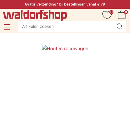
Gratis verzending* bij bestellingen vanaf € 79
0
0