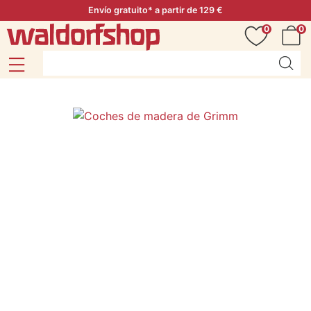
Envío gratuito* a partir de 129 €
0
0