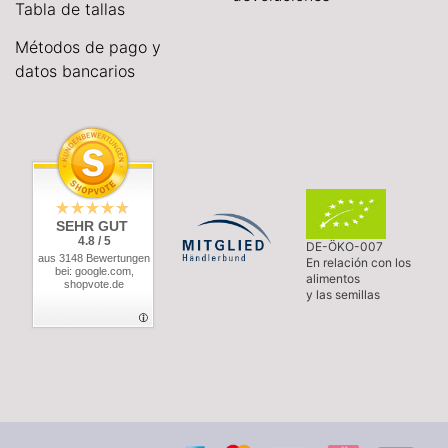
Tabla de tallas
Métodos de pago y
datos bancarios
SEHR GUT
4.8 / 5
DE-ÖKO-007
aus 3148 Bewertungen
En relación con los
bei: google.com,
alimentos
shopvote.de
y las semillas