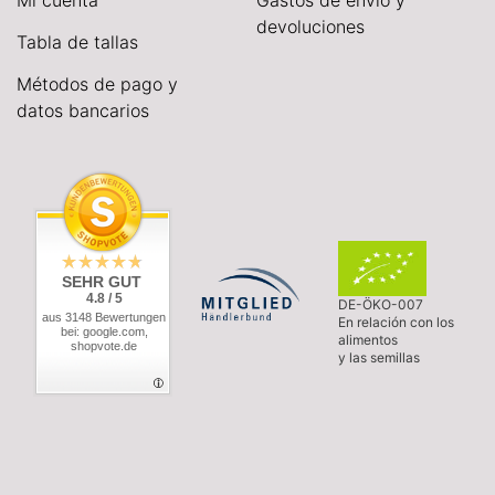
Mi cuenta
Gastos de envío y
devoluciones
Tabla de tallas
Métodos de pago y
datos bancarios
SEHR GUT
4.8 / 5
DE-ÖKO-007
aus 3148 Bewertungen
En relación con los
bei: google.com,
alimentos
shopvote.de
y las semillas