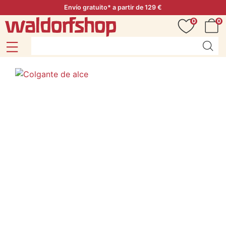
Envío gratuito* a partir de 129 €
0
0