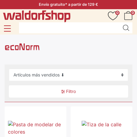
Envío gratuito* a partir de 129 €
0
0
ecoNorm
Filtro