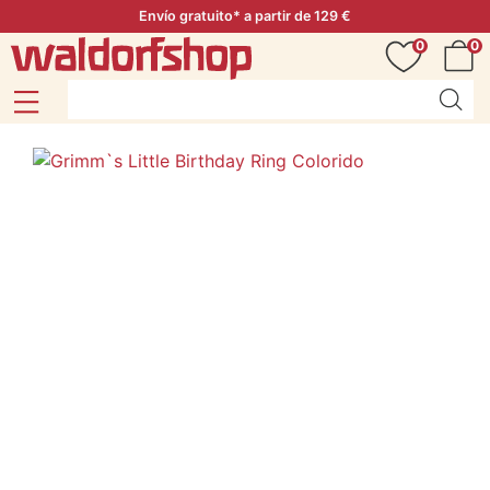
Envío gratuito* a partir de 129 €
0
0