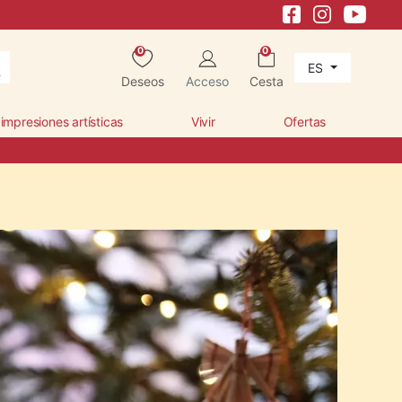
0
0
ES
Deseos
Acceso
Cesta
 impresiones artísticas
Vivir
Ofertas