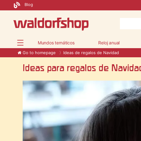
Blog
Mundos temáticos
Reloj anual
Go to homepage
Ideas de regalos de Navidad
Ideas para regalos de Navida