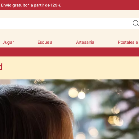
Envío gratuito* a partir de 129 €
Jugar
Escuela
Artesanía
Postales e
d