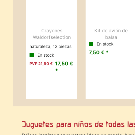
Crayones
Kit de avión de
Waldorfselection
balsa
En stock
naturaleza, 12 piezas
7,50 € *
En stock
17,50 €
PVP 21,90 €
*
Juguetes para niños de todas l