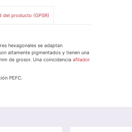
d del producto (GPSR)
ores hexagonales se adaptan
 son altamente pigmentados y tienen una
3 mm de grosor. Una coincidencia
afilador
ción PEFC.