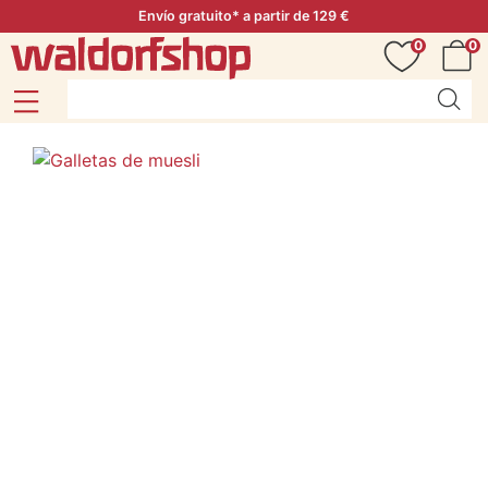
Envío gratuito* a partir de 129 €
0
0