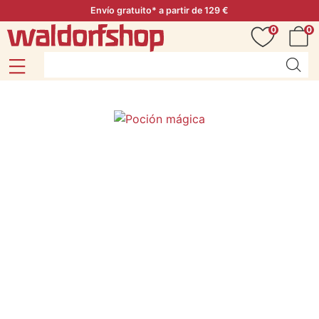
Envío gratuito* a partir de 129 €
0
0