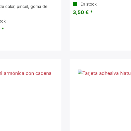
En stock
de color, pincel, goma de
3,50 € *
ock
 *