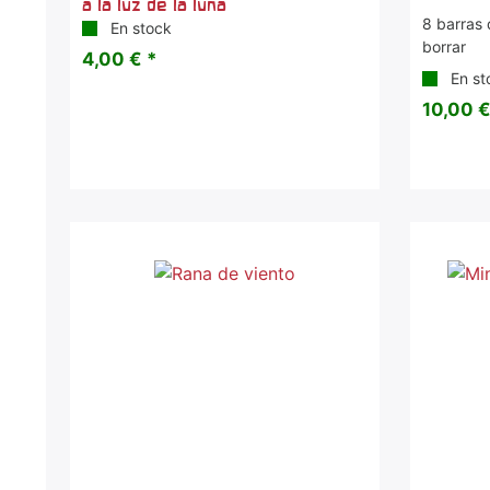
a la luz de la luna
8 barras 
En stock
borrar
4,00 € *
En st
10,00 €