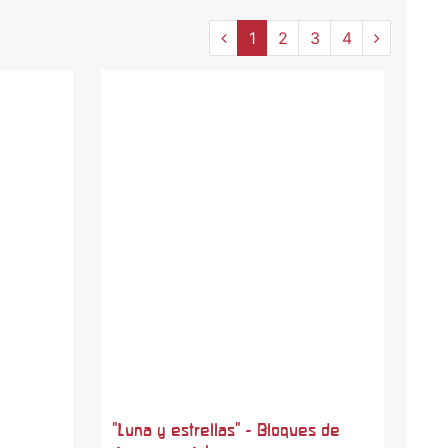
1
2
3
4
"Luna y estrellas" - Bloques de