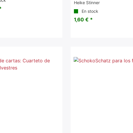
ock
Heike Stinner
*
En stock
1,60 € *