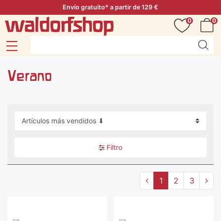
Envío gratuito* a partir de 129 €
0
0
Verano
Filtro
1
2
3