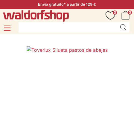
Envío gratuito* a partir de 129 €
0
0