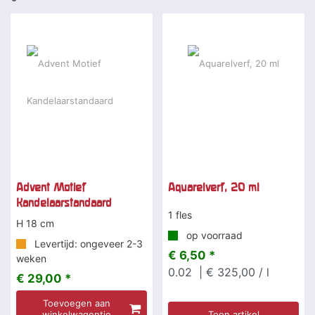
Advent Motief
Aquarelverf, 20 ml
Kandelaarstandaard
1 fles
H 18 cm
op voorraad
Levertijd: ongeveer 2-3
€ 6,50 *
weken
0.02
| € 325,00 / l
€ 29,00 *
Toevoegen aan
winkelwagentje
Toon artikel