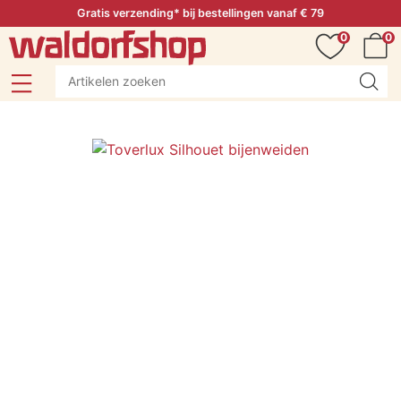
Gratis verzending* bij bestellingen vanaf € 79
0
0