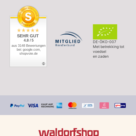
SEHR GUT
4.8 / 5
DE-ÖKO-007
aus 3148 Bewertungen
Met betrekking tot
bei: google.com,
voedsel
shopvote.de
en zaden