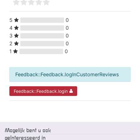
5
0
4
0
3
0
2
0
1
0
Feedback::Feedback.logInCustomerReviews
Feedback::Feedback.login
Mogelijk bent u ook
geïnteresseerd in