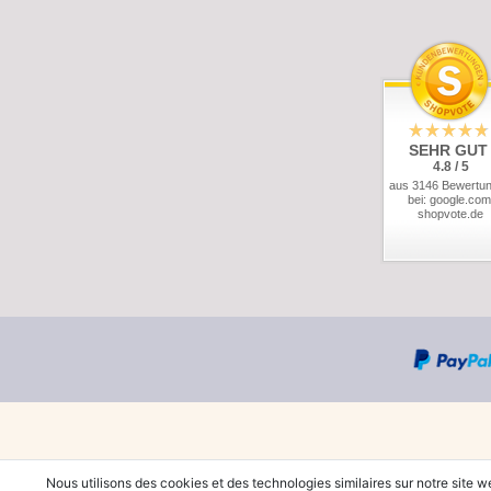
SEHR GUT
4.8 / 5
aus 3146 Bewertu
bei: google.com
shopvote.de
Nous utilisons des cookies et des technologies similaires sur notre site w