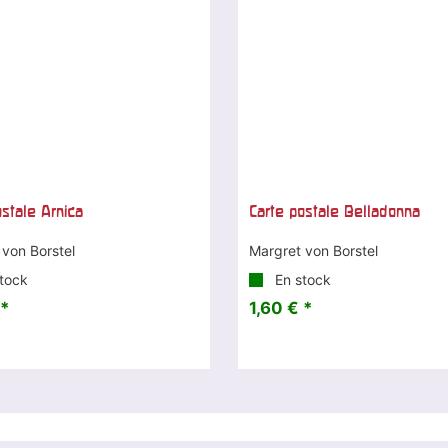
ostale Arnica
Carte postale Belladonna
 von Borstel
Margret von Borstel
tock
En stock
 *
1,60 € *