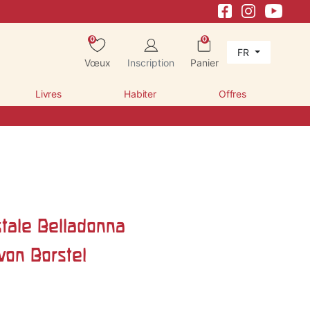
0
0
FR
Vœux
Inscription
Panier
Livres
Habiter
Offres
stale Belladonna
von Borstel