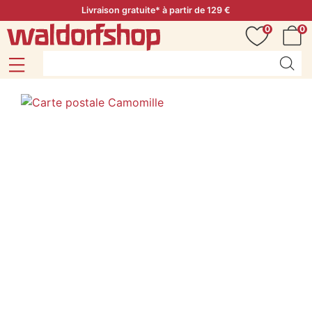
Livraison gratuite* à partir de 129 €
0
0