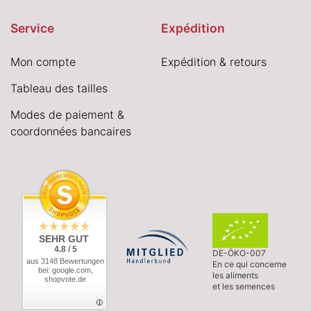
Service
Expédition
Mon compte
Expédition & retours
Tableau des tailles
Modes de paiement &
coordonnées bancaires
SEHR GUT
4.8 / 5
DE-ÖKO-007
aus 3148 Bewertungen
En ce qui concerne
bei: google.com,
les aliments
shopvote.de
et les semences