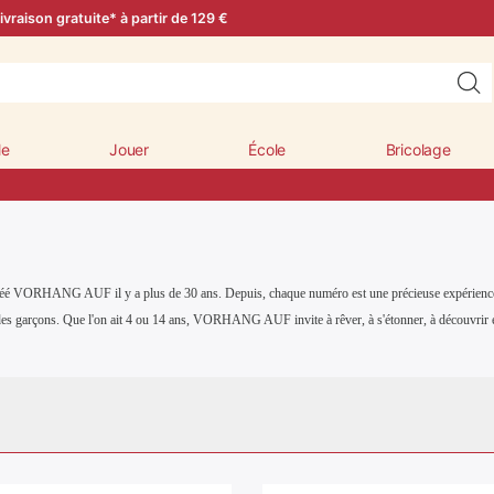
ivraison gratuite* à partir de 129 €
le
Jouer
École
Bricolage
réé VORHANG AUF il y a plus de 30 ans. Depuis, chaque numéro est une précieuse expérience de 
t des garçons. Que l'on ait 4 ou 14 ans, VORHANG AUF invite à rêver, à s'étonner, à découvrir et