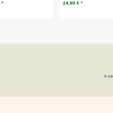
 *
24,90 € *
à pa